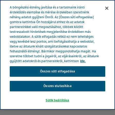
MAGYARORSZÁG
Menü
A böngészési élmény javítása és a tartalmaink iránti
érdeklődés elemzése és mérése érdekében szeretnénk
néhány adatot gyűjteni Önről. Az [Összes süti elfogadása]
Magyarország
Betegeknek
Lázcsillapítás
Hogyan
gombra kattintva Ön hozzájárul ehhez és az adatok
partnereinkkel való megosztásához, többek között
mérjünk lázat?
testreszabott hirdetések megjelenítése érdekében más
weboldalakon. A sütik elfogadás nélkül ez nem lehetséges
vagy kevésbé lesz pontos, ami befolyásolhatja a weboldal,
Hogyan kell helyesen lázat
illetve az általunk kínált szolgáltatásokkal kapcsolatos
felhasználói élményt. Bármikor meggondolhatja magát. Ha
mérni?
szeretne többet tudni a jogairól, az eljárásainkról, az általunk
gyűjtött adatokról és partnereinkről, kattintson
ide.
Összes süti elfogadása
Összes elutasítása
Sütik beállítása