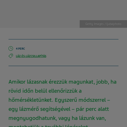
Getty Images / ljubaphoto
4 PERC
LÁZ-ÉS-LÁZCSILLAPÍTÁS
Amikor lázasnak érezzük magunkat, jobb, ha
rövid időn belül ellenőrizzük a
hőmérsékletünket. Egyszerű módszerrel –
egy lázmérő segítségével – pár perc alatt
megnyugodhatunk, vagy ha lázunk van,