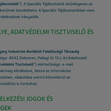
ájékoztatók
”). A Speciális Tájékoztatók elsődlegesen az
 kerülnek közzétételre. A Speciális Tájékoztatókban nem
endelkezések irányadók.
LYE, ADATVÉDELMI TISZTVISELŐ ÉS
ary Industries Korlátolt Felelősségű Társaság
ye: 4042 Debrecen, Pallagi út 13.). Az Adatkezelő
védelmi Tisztviselő
”) elérhetősége: e-mail
 bármely kérdésével, illetve az információs
latban, választása szerint közvetlenül az
viselőhöz is fordulhat.
ELKEZÉSI JOGOK ÉS
ÉGEK