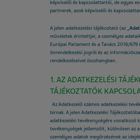
képviselői és kapcsolattartói, de egyes e
partnerek, azok képviselői és kapcsolattar
A jelen adatkezelési tájékoztató (az „
Adat
műveletek érintettjei, a személyes adatai
Európai Parlament és a Tanács 2016/679 
önrendelkezési jogról és az információsza
rendelkezéseivel összhangban.
1. AZ ADATKEZELÉSI TÁJÉK
TÁJÉKOZTATÓK KAPCSOL
Az Adatkezelő számos adatkezelési tevék
bírnak. A jelen Adatkezelési Tájékoztatób
adatkezelési tevékenységére vonatkozó k
tevékenységek jellemzőit, különösen az ad
személyes adatok megőrzésének az idejét,