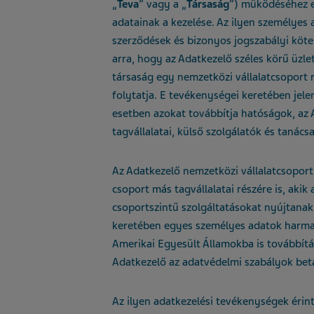
„
Teva
” vagy a „
Társaság
”) működéséhez e
adatainak a kezelése. Az ilyen személyes
szerződések és bizonyos jogszabályi kötel
arra, hogy az Adatkezelő széles körű üzlet
társaság egy nemzetközi vállalatcsoport r
folytatja. E tevékenységei keretében jele
esetben azokat továbbítja hatóságok, az 
tagvállalatai, külső szolgálatók és taná
Az Adatkezelő nemzetközi vállalatcsoport
csoport más tagvállalatai részére is, akik
csoportszintű szolgáltatásokat nyújtanak
keretében egyes személyes adatok harmadi
Amerikai Egyesült Államokba is továbbítá
Adatkezelő az adatvédelmi szabályok bet
Az ilyen adatkezelési tevékenységek érint