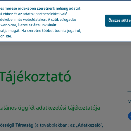
se és mérése érdekében szeretnénk néhány adatot
ul ehhez és az adatok partnereinkkel való
rdekében más weboldalakon. A sütik elfogadás
Összes süti 
eboldal, illetve az általunk kínált
atja magát. Ha szeretne többet tudni a jogairól,
ékeink
Társadalmi hatásunk
Karrier a Tevánál
Egészsé
son
ide.
 Tájékoztató
M
talános ügyfél adatkezelési tájékoztatója
elősségű Társaság
(a továbbiakban: az „
Adatkezelő
”,