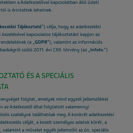
setekben a Adatkezelővel kapcsolatban álló üzleti
tói is érintettek lehetnek.
kezelési Tájékoztató
”) célja, hogy az adatkezelési
k kezelésével kapcsolatos tájékoztatást kapjon az
rendeletének (a „
GDPR
”), valamint az információs
badságról szóló 2011. évi CXII. törvény (az „
Infotv.
”)
OZTATÓ ÉS A SPECIÁLIS
ATA
enységet folytat, amelyek mind egyedi jellemzőkkel
an az Adatkezelő által folytatott valamennyi
özös szabályok találhatóak meg. A konkrét adatkezelési
atkezelés célját, a kezelt személyes adatok körét, a
 valamint a művelet egyéb jellemzőit az ún. speciális