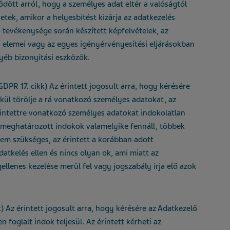
dött arról, hogy a személyes adat eltér a valóságtól
etek, amikor a helyesbítést kizárja az adatkezelés
 tevékenysége során készített képfelvételek, az
i elemei vagy az egyes igényérvényesítési eljárásokban
yéb bizonyítási eszközök.
GDPR 17. cikk) Az érintett jogosult arra, hogy kérésére
kül törölje a rá vonatkozó személyes adatokat, az
rintettre vonatkozó személyes adatokat indokolatlan
en meghatározott indokok valamelyike fennáll, többek
nem szükséges, az érintett a korábban adott
adatkelés ellen és nincs olyan ok, ami miatt az
llenes kezelése merül fel vagy jogszabály írja elő azok
) Az érintett jogosult arra, hogy kérésére az Adatkezelő
n foglalt indok teljesül. Az érintett kérheti az