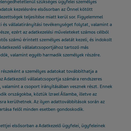
lengedhetetlenül szükséges ügyfelei személyes
 adatok kezelésrére elsősorban az Önnel kötött
ezettségek teljesítése miatt kerül sor. Figyelemmel
i és vállalatirányítási tevékenységet folytat, valamint a
észe, ezért az adatkezelési műveleteket számos célból
ntős számú érintett személyes adatát kezeli, és indokolt
Adatkezelő vállalatcsoportjához tartozó más
csadók, valamint egyéb harmadik személyek részére.
 részeként a személyes adatokat továbbíthatja a
 az Adatkezelő vállalatcsoportja számára rendszeres
, valamint a csoport irányításában vesznek részt. Ennek
k országokba, köztük Izrael Államba, illetve az
sra kerülhetnek. Az ilyen adattovábbítások során az
artása felől minden esetben gondoskodik.
ettjei elsősorban a Adatkezelő ügyfelei, ügyfeleinek