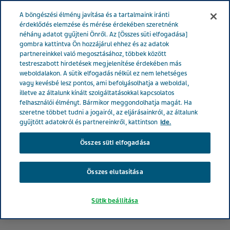
MAGYARORSZÁG
Menü
A böngészési élmény javítása és a tartalmaink iránti
érdeklődés elemzése és mérése érdekében szeretnénk
néhány adatot gyűjteni Önről. Az [Összes süti elfogadása]
Magyarország
Termékek
A gyógyszerbiztonság és Ön
gombra kattintva Ön hozzájárul ehhez és az adatok
partnereinkkel való megosztásához, többek között
testreszabott hirdetések megjelenítése érdekében más
A gyógyszerbiztonság és
weboldalakon. A sütik elfogadás nélkül ez nem lehetséges
vagy kevésbé lesz pontos, ami befolyásolhatja a weboldal,
Ön
illetve az általunk kínált szolgáltatásokkal kapcsolatos
felhasználói élményt. Bármikor meggondolhatja magát. Ha
szeretne többet tudni a jogairól, az eljárásainkról, az általunk
gyűjtött adatokról és partnereinkről, kattintson
ide.
Összes süti elfogadása
Összes elutasítása
Sütik beállítása