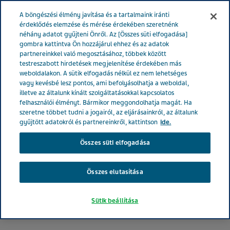
MAGYARORSZÁG
Menü
A böngészési élmény javítása és a tartalmaink iránti
érdeklődés elemzése és mérése érdekében szeretnénk
néhány adatot gyűjteni Önről. Az [Összes süti elfogadása]
gombra kattintva Ön hozzájárul ehhez és az adatok
partnereinkkel való megosztásához, többek között
testreszabott hirdetések megjelenítése érdekében más
weboldalakon. A sütik elfogadás nélkül ez nem lehetséges
vagy kevésbé lesz pontos, ami befolyásolhatja a weboldal,
illetve az általunk kínált szolgáltatásokkal kapcsolatos
felhasználói élményt. Bármikor meggondolhatja magát. Ha
szeretne többet tudni a jogairól, az eljárásainkról, az általunk
gyűjtött adatokról és partnereinkről, kattintson
ide.
Összes süti elfogadása
Összes elutasítása
Társadalmi hatásunk
Sütik beállítása