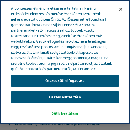
MAGYARORSZÁG
Menü
A böngészési élmény javítása és a tartalmaink iránti
érdeklődés elemzése és mérése érdekében szeretnénk
néhány adatot gyűjteni Önről. Az [Összes süti elfogadása]
Magyarország
Feltételek
gombra kattintva Ön hozzájárul ehhez és az adatok
partnereinkkel való megosztásához, többek között
testreszabott hirdetések megjelenítése érdekében más
Felhasználási Feltételek
weboldalakon. A sütik elfogadás nélkül ez nem lehetséges
vagy kevésbé lesz pontos, ami befolyásolhatja a weboldal,
illetve az általunk kínált szolgáltatásokkal kapcsolatos
felhasználói élményt. Bármikor meggondolhatja magát. Ha
szeretne többet tudni a jogairól, az eljárásainkról, az általunk
gyűjtött adatokról és partnereinkről, kattintson
ide.
A Teva Pharmaceuticals Industries Ltd., 5 Basel Street,
Petach Tikva 49131, Izrael („Teva”) ezt a webhelyet (a
Összes süti elfogadása
„Webhely”) az Ön tájékoztatása, oktatása és az Önnel
való kommunikáció céljából tartja fenn. Ön bármikor
Összes elutasítása
felkeresheti ezt a Webhelyet, ugyanakkor felhívjuk
szíves figyelmét, hogy a Webhely Ön által történő
Sütik beállítása
elérésére és használatára a következő feltételek
(„Feltételek”), illetve vonatkozó jogszabályok