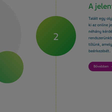
A jele
Talált egy ol
ki az online j
néhány kérdés
2
rendszerünkb
tőlünk, amely
beérkezését.
Bővebben