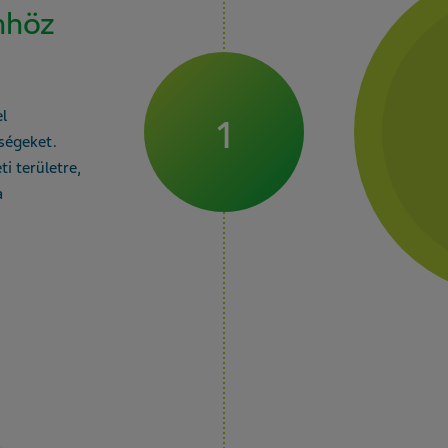
nhöz
l
1
őségeket.
i területre,
a