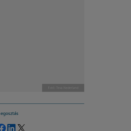
Fotó: Teva Nederland
egosztás
Share on Facebook
Share on LinkedIn
Share on Twitter