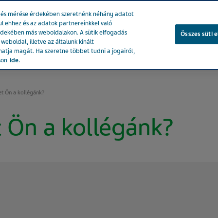
se és mérése érdekében szeretnénk néhány adatot
ul ehhez és az adatok partnereinkkel való
rdekében más weboldalakon. A sütik elfogadás
Összes süti 
eboldal, illetve az általunk kínált
atja magát. Ha szeretne többet tudni a jogairól,
ékeink
Társadalmi hatásunk
Karrier a Tevánál
Egészsé
son
ide.
t Ön a kollégánk?
 Ön a kollégánk?