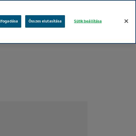
keresés
elfogadása
Összes elutasítása
Sütik beállítása
gügyi szakembereknek
Betegeknek
Te vagy a fontos!