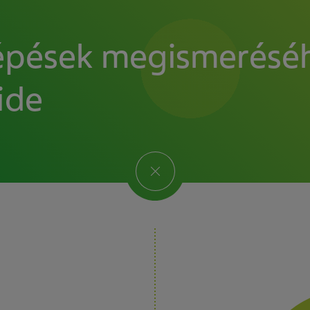
lépések megismerésé
ide
Toggle