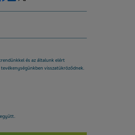
krendünkkel és az általunk elért
 tevékenységünkben visszatükröződnek.
 együtt.