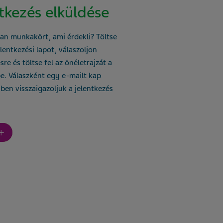
ntkezés elküldése
yan munkakört, ami érdekli? Töltse
elentkezési lapot, válaszoljon
re és töltse fel az önéletrajzát a
e. Válaszként egy e-mailt kap
ben visszaigazoljuk a jelentkezés