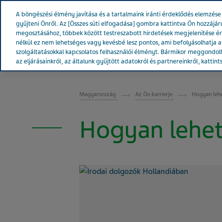
Teva Worldwide
A böngészési élmény javítása és a tartalmaink iránti érdeklődés elemzé
gyűjteni Önről. Az [Összes süti elfogadása] gombra kattintva Ön hozzájár
megosztásához, többek között testreszabott hirdetések megjelenítése é
nélkül ez nem lehetséges vagy kevésbé lesz pontos, ami befolyásolhatja a w
szolgáltatásokkal kapcsolatos felhasználói élményt. Bármikor meggondolh
A Teváról
Hírek & Média
Term
az eljárásainkról, az általunk gyűjtött adatokról és partnereinkről, kattint
MAGYARORSZÁG
Magyarország
Az Ön karrierje
Hogyan lehe
Hogyan lehet