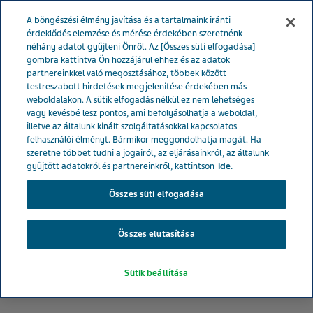
MAGYARORSZÁG
Menü
A böngészési élmény javítása és a tartalmaink iránti
érdeklődés elemzése és mérése érdekében szeretnénk
néhány adatot gyűjteni Önről. Az [Összes süti elfogadása]
gombra kattintva Ön hozzájárul ehhez és az adatok
partnereinkkel való megosztásához, többek között
testreszabott hirdetések megjelenítése érdekében más
weboldalakon. A sütik elfogadás nélkül ez nem lehetséges
vagy kevésbé lesz pontos, ami befolyásolhatja a weboldal,
illetve az általunk kínált szolgáltatásokkal kapcsolatos
felhasználói élményt. Bármikor meggondolhatja magát. Ha
szeretne többet tudni a jogairól, az eljárásainkról, az általunk
gyűjtött adatokról és partnereinkről, kattintson
ide.
Összes süti elfogadása
Összes elutasítása
Sütik beállítása