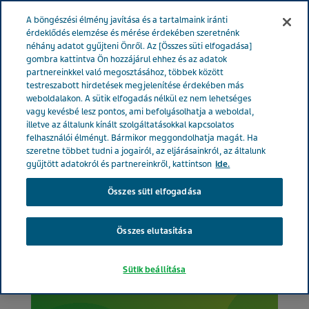
MAGYARORSZÁG
Menü
A böngészési élmény javítása és a tartalmaink iránti
érdeklődés elemzése és mérése érdekében szeretnénk
néhány adatot gyűjteni Önről. Az [Összes süti elfogadása]
Magyarország
Betegeknek
Allergia
gombra kattintva Ön hozzájárul ehhez és az adatok
partnereinkkel való megosztásához, többek között
testreszabott hirdetések megjelenítése érdekében más
Allergia
weboldalakon. A sütik elfogadás nélkül ez nem lehetséges
vagy kevésbé lesz pontos, ami befolyásolhatja a weboldal,
illetve az általunk kínált szolgáltatásokkal kapcsolatos
felhasználói élményt. Bármikor meggondolhatja magát. Ha
szeretne többet tudni a jogairól, az eljárásainkról, az általunk
gyűjtött adatokról és partnereinkről, kattintson
ide.
Összes süti elfogadása
Összes elutasítása
Sütik beállítása