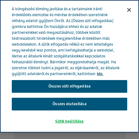
MAGYARORSZÁG
Menü
A böngészési élmény javítása és a tartalmaink iránti
érdeklődés elemzése és mérése érdekében szeretnénk
néhány adatot gyűjteni Önről. Az [Összes süti elfogadása]
Magyarország
Betegeknek
Magas vérnyomás
gombra kattintva Ön hozzájárul ehhez és az adatok
partnereinkkel való megosztásához, többek között
testreszabott hirdetések megjelenítése érdekében más
weboldalakon. A sütik elfogadás nélkül ez nem lehetséges
A magas vérnyomás
vagy kevésbé lesz pontos, ami befolyásolhatja a weboldal,
illetve az általunk kínált szolgáltatásokkal kapcsolatos
felhasználói élményt. Bármikor meggondolhatja magát. Ha
szeretne többet tudni a jogairól, az eljárásainkról, az általunk
gyűjtött adatokról és partnereinkről, kattintson
ide.
Összes süti elfogadása
Összes elutasítása
Sütik beállítása