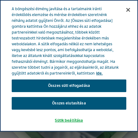
MAGYARORSZÁG
Menü
A böngészési élmény javítása és a tartalmaink iránti
érdeklődés elemzése és mérése érdekében szeretnénk
néhány adatot gyűjteni Önről. Az [Összes süti elfogadása]
gombra kattintva Ön hozzájárul ehhez és az adatok
partnereinkkel való megosztásához, többek között
testreszabott hirdetések megjelenítése érdekében más
weboldalakon. A sütik elfogadás nélkül ez nem lehetséges
vagy kevésbé lesz pontos, ami befolyásolhatja a weboldal,
illetve az általunk kínált szolgáltatásokkal kapcsolatos
felhasználói élményt. Bármikor meggondolhatja magát. Ha
szeretne többet tudni a jogairól, az eljárásainkról, az általunk
gyűjtött adatokról és partnereinkről, kattintson
ide.
Összes süti elfogadása
Összes elutasítása
Sütik beállítása