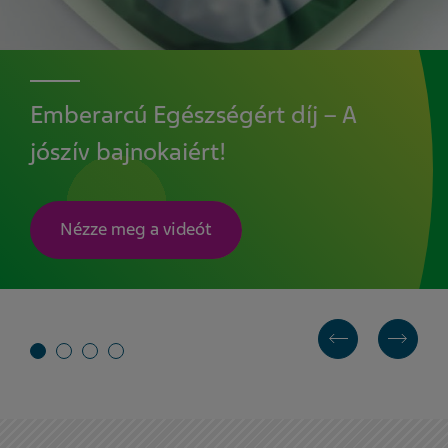
Emberarcú Egészségért díj – A
jószív bajnokaiért!
Nézze meg a videót