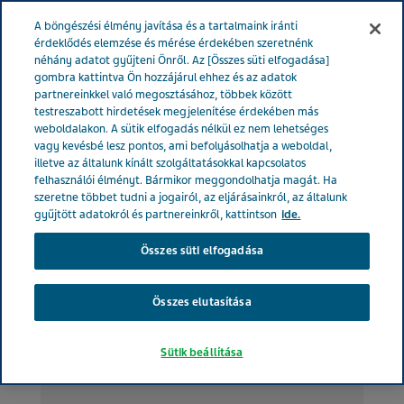
MAGYARORSZÁG
Menü
A böngészési élmény javítása és a tartalmaink iránti
érdeklődés elemzése és mérése érdekében szeretnénk
néhány adatot gyűjteni Önről. Az [Összes süti elfogadása]
Magyarország
Betegeknek
Vércukor
gombra kattintva Ön hozzájárul ehhez és az adatok
partnereinkkel való megosztásához, többek között
testreszabott hirdetések megjelenítése érdekében más
weboldalakon. A sütik elfogadás nélkül ez nem lehetséges
Vércukor: A vércukorszint
vagy kevésbé lesz pontos, ami befolyásolhatja a weboldal,
illetve az általunk kínált szolgáltatásokkal kapcsolatos
felhasználói élményt. Bármikor meggondolhatja magát. Ha
szerepe, normál értékei és a
szeretne többet tudni a jogairól, az eljárásainkról, az általunk
gyűjtött adatokról és partnereinkről, kattintson
ide.
magas vércukor hatásai
Összes süti elfogadása
Összes elutasítása
Sütik beállítása