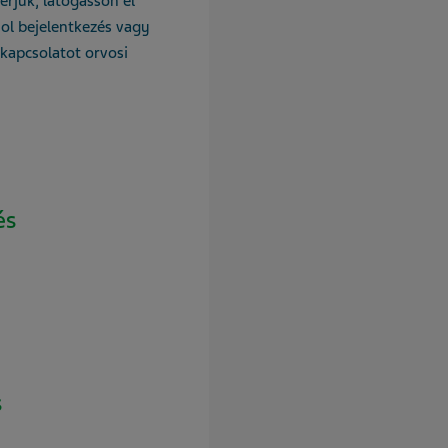
rjük, látogasson el
ol bejelentkezés vagy
 kapcsolatot orvosi
és
s