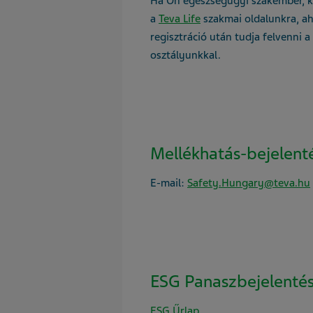
Ha Ön egészségügyi szakember, ké
a
Teva Life
szakmai oldalunkra, ah
regisztráció után tudja felvenni a
osztályunkkal.
Mellékhatás-bejelent
E-mail:
Safety.Hungary@teva.hu
ESG Panaszbejelenté
ESG Űrlap