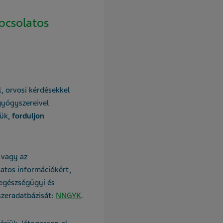
pcsolatos
, orvosi kérdésekkel
gyógyszereivel
ük,
forduljon
vagy az
atos információkért,
egészségügyi és
zeradatbázisát
:
NNG
Y
K
.