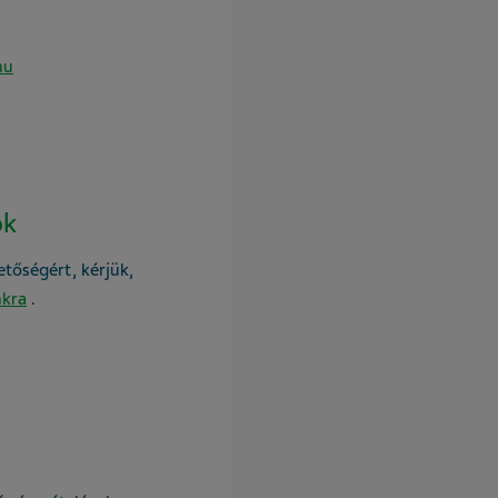
hu
ok
etőségért, kérjük,
nkra
.