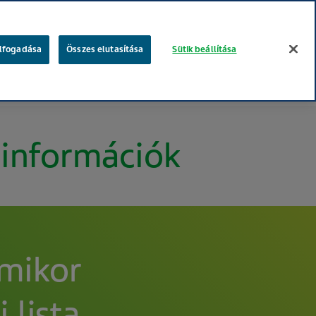
keresés
elfogadása
Összes elutasítása
Sütik beállítása
gügyi szakembereknek
Betegeknek
Te vagy a fontos!
 információk
rmikor
 lista