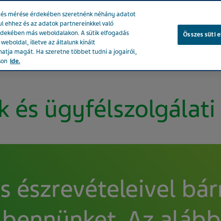
se és mérése érdekében szeretnénk néhány adatot
ul ehhez és az adatok partnereinkkel való
rdekében más weboldalakon. A sütik elfogadás
Összes süti 
eboldal, illetve az általunk kínált
atja magát. Ha szeretne többet tudni a jogairól,
ékeink
Társadalmi hatásunk
Karrier a Tevánál
Egészsé
son
ide.
 és ügyfélszolgálati
s észrevételeivel bá
bennünket. Az alábbi