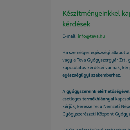
Készítményeinkkel ka
kérdések
E-mail:
info@teva.hu
Ha személyes egészségi állapottal
vagy a Teva Gyógyszergyár Zrt. 
kapcsolatos kérdései vannak, kérj
egészségügyi szakemberhez
.
A
gyógyszereink
elérhetőségével
esetleges
termékhiánnyal
kapcsol
kérjük, keresse fel
a Nemzeti Nép
Gyógyszerészeti Központ
Gyógys