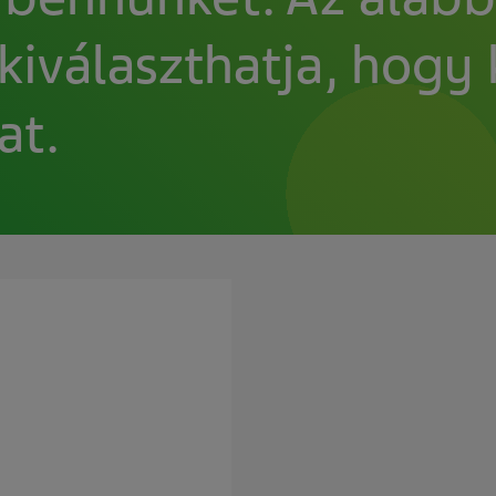
kiválaszthatja, hogy
at.