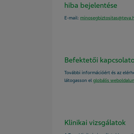
hiba bejelentése
E-mail:
minosegbiztositas@teva.
Befektetői kapcsolat
További információért és az elérh
látogasson el
globális weboldalu
Klinikai vizsgálatok