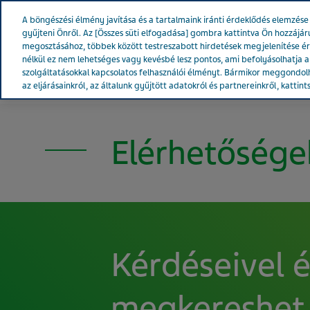
Teva Worldwide
A böngészési élmény javítása és a tartalmaink iránti érdeklődés elemzé
gyűjteni Önről. Az [Összes süti elfogadása] gombra kattintva Ön hozzájár
megosztásához, többek között testreszabott hirdetések megjelenítése é
nélkül ez nem lehetséges vagy kevésbé lesz pontos, ami befolyásolhatja a w
szolgáltatásokkal kapcsolatos felhasználói élményt. Bármikor meggondolh
A Teváról
Hírek & Média
Term
az eljárásainkról, az általunk gyűjtött adatokról és partnereinkről, kattint
MAGYARORSZÁG
Elérhetőségek
Kérdéseivel é
megkereshet 