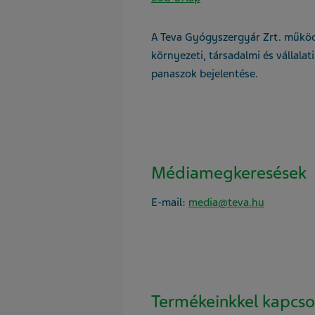
A Teva Gyógyszergyár Zrt. működ
környezeti, társadalmi és vállalat
panaszok bejelentése.
Médiamegkeresések
E-mail:
media@teva.hu
Termékeinkkel kapcso