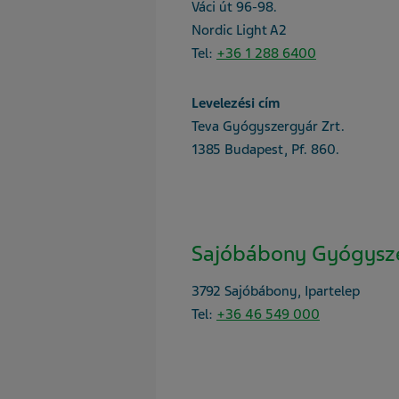
Váci út 96-98.
Nordic Light A2
Tel:
+36 1 288 6400
Levelezési cím
Teva Gyógyszergyár Zrt.
1385 Budapest, Pf. 860.
Sajóbábony Gyógysz
3792 Sajóbábony, Ipartelep
Tel:
+36 46 549 000