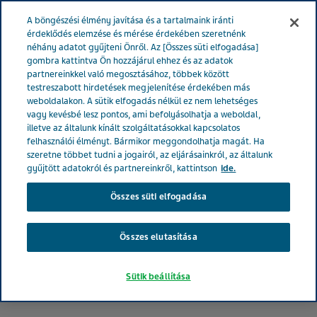
MAGYARORSZÁG
Menü
A böngészési élmény javítása és a tartalmaink iránti
érdeklődés elemzése és mérése érdekében szeretnénk
néhány adatot gyűjteni Önről. Az [Összes süti elfogadása]
Magyarország
Hírek és média
Kövessen minket
gombra kattintva Ön hozzájárul ehhez és az adatok
partnereinkkel való megosztásához, többek között
testreszabott hirdetések megjelenítése érdekében más
Kövessen minket a
weboldalakon. A sütik elfogadás nélkül ez nem lehetséges
vagy kevésbé lesz pontos, ami befolyásolhatja a weboldal,
legfrissebb hírekért
illetve az általunk kínált szolgáltatásokkal kapcsolatos
felhasználói élményt. Bármikor meggondolhatja magát. Ha
szeretne többet tudni a jogairól, az eljárásainkról, az általunk
gyűjtött adatokról és partnereinkről, kattintson
ide.
Összes süti elfogadása
Összes elutasítása
Sütik beállítása