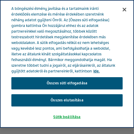
MAGYARORSZÁG
Menü
A böngészési élmény javítása és a tartalmaink iránti
érdeklődés elemzése és mérése érdekében szeretnénk
néhány adatot gyűjteni Önről. Az [Összes süti elfogadása]
Magyarország
Hírek és média
Latest news
Keresd a
gombra kattintva Ön hozzájárul ehhez és az adatok
partnereinkkel való megosztásához, többek között
Teva kézfertőtlenítő helyeket!
testreszabott hirdetések megjelenítése érdekében más
weboldalakon. A sütik elfogadás nélkül ez nem lehetséges
vagy kevésbé lesz pontos, ami befolyásolhatja a weboldal,
Keresd a Teva
illetve az általunk kínált szolgáltatásokkal kapcsolatos
felhasználói élményt. Bármikor meggondolhatja magát. Ha
kézfertőtlenítő pontokat!
szeretne többet tudni a jogairól, az eljárásainkról, az általunk
gyűjtött adatokról és partnereinkről, kattintson
ide.
Összes süti elfogadása
Összes elutasítása
Sütik beállítása