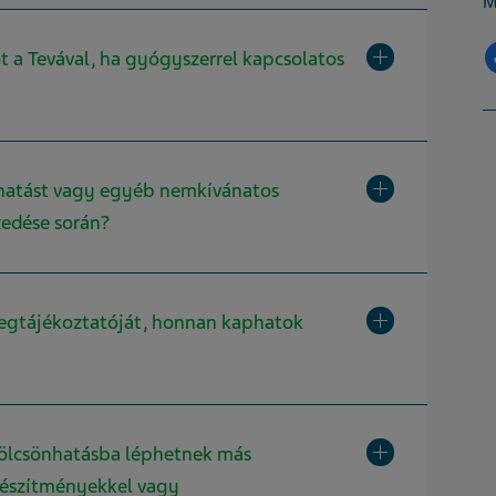
M
Toggle Kibontás 
 a Tevával, ha gyógyszerrel kapcsolatos
Toggle Kibontás 
khatást vagy egyéb nemkívánatos
zedése során?
Toggle Kibontás 
egtájékoztatóját, honnan kaphatok
Toggle Kibontás 
lcsönhatásba léphetnek más
észítményekkel vagy