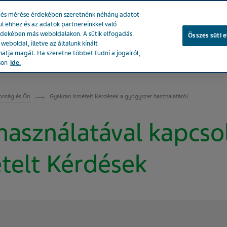
se és mérése érdekében szeretnénk néhány adatot
ul ehhez és az adatok partnereinkkel való
rdekében más weboldalakon. A sütik elfogadás
Összes süti 
eboldal, illetve az általunk kínált
atja magát. Ha szeretne többet tudni a jogairól,
ékeink
Társadalmi hatásunk
Karrier a Tevánál
Egészsé
son
ide.
onság és Ön
Gyakran Ismételt Kérdések a gyógyszer használatáról
használatával kapcso
telt Kérdések