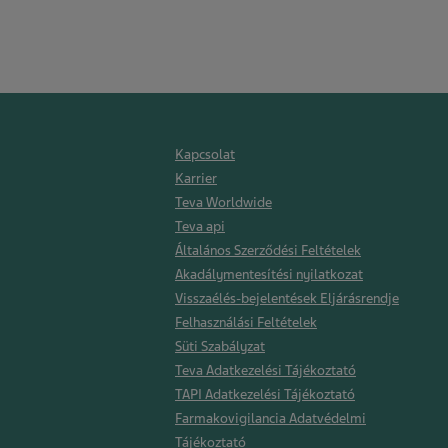
Kapcsolat
Karrier
Teva Worldwide
Teva api
Általános Szerződési Feltételek
Akadálymentesítési nyilatkozat
Visszaélés-bejelentések Eljárásrendje
Felhasználási Feltételek
Süti Szabályzat
Teva Adatkezelési Tájékoztató
TAPI Adatkezelési Tájékoztató
Farmakovigilancia Adatvédelmi
Tájékoztató