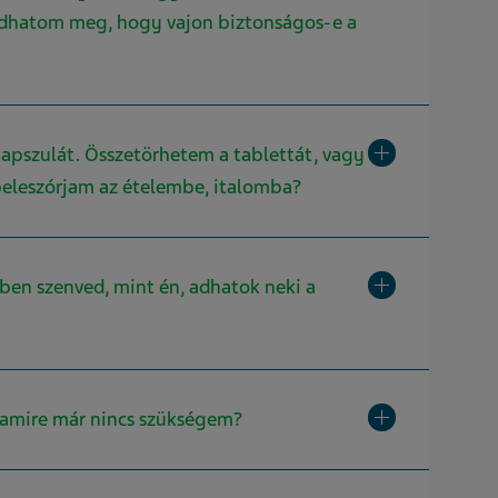
udhatom meg, hogy vajon biztonságos-e a
Toggle Kibontás 
kapszulát. Összetörhetem a tablettát, vagy
beleszórjam az ételembe, italomba?
Toggle Kibontás 
en szenved, mint én, adhatok neki a
Toggle Kibontás 
, amire már nincs szükségem?