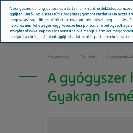
Teva Worldwide
A böngészési élmény javítása és a tartalmaink iránti érdeklődés elemzé
gyűjteni Önről. Az [Összes süti elfogadása] gombra kattintva Ön hozzájár
megosztásához, többek között testreszabott hirdetések megjelenítése é
nélkül ez nem lehetséges vagy kevésbé lesz pontos, ami befolyásolhatja a w
szolgáltatásokkal kapcsolatos felhasználói élményt. Bármikor meggondolh
A Teváról
Hírek & Média
Term
az eljárásainkról, az általunk gyűjtött adatokról és partnereinkről, kattint
MAGYARORSZÁG
Magyarország
Termékek
A gyógyszerbizt
A gyógyszer 
Gyakran Ismé