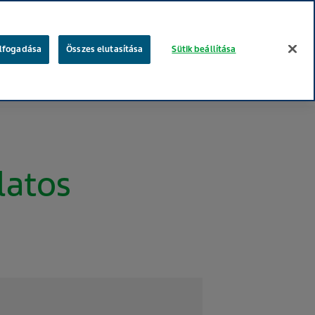
keresés
elfogadása
Összes elutasítása
Sütik beállítása
gügyi szakembereknek
Betegeknek
Te vagy a fontos!
latos