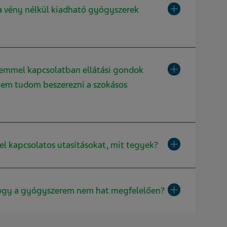
Toggle Kibontás 
a vény nélkül kiadható gyógyszerek
Toggle Kibontás 
remmel kapcsolatban ellátási gondok
 nem tudom beszerezni a szokásos
Toggle Kibontás 
l kapcsolatos utasításokat, mit tegyek?
Toggle Kibontás 
ogy a gyógyszerem nem hat megfelelően?