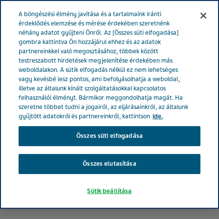
MAGYARORSZÁG
Menü
A böngészési élmény javítása és a tartalmaink iránti
érdeklődés elemzése és mérése érdekében szeretnénk
néhány adatot gyűjteni Önről. Az [Összes süti elfogadása]
Magyarország
Betegeknek
Lázcsillapítás
Hűtőfürdő
gombra kattintva Ön hozzájárul ehhez és az adatok
partnereinkkel való megosztásához, többek között
testreszabott hirdetések megjelenítése érdekében más
Hűtőfürdő: így kell
weboldalakon. A sütik elfogadás nélkül ez nem lehetséges
vagy kevésbé lesz pontos, ami befolyásolhatja a weboldal,
helyesen alkalmazni
illetve az általunk kínált szolgáltatásokkal kapcsolatos
felhasználói élményt. Bármikor meggondolhatja magát. Ha
szeretne többet tudni a jogairól, az eljárásainkról, az általunk
gyűjtött adatokról és partnereinkről, kattintson
ide.
Összes süti elfogadása
Összes elutasítása
Sütik beállítása