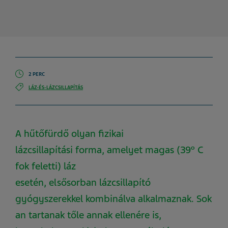
2 PERC
LÁZ-ÉS-LÁZCSILLAPÍTÁS
A
hűtőfürdő olyan
fizikai
lázcsillapítás
i
forma
,
amelyet
magas
(39º C
fok feletti) láz
esetén
,
elsősorban
lázcsillapító
gyógyszerekkel
kombinálva
alkalmaznak
.
Sok
an tartanak tőle annak ellenére
is
,