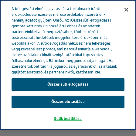
MAGYARORSZÁG
Menü
A böngészési élmény javítása és a tartalmaink iránti
érdeklődés elemzése és mérése érdekében szeretnénk
néhány adatot gyűjteni Önről. Az [Összes süti elfogadása]
Magyarország
Betegeknek
Lázcsillapítás
A
gombra kattintva Ön hozzájárul ehhez és az adatok
partnereinkkel való megosztásához, többek között
lázcsillapítás legnagyobb tévhitei
testreszabott hirdetések megjelenítése érdekében más
weboldalakon. A sütik elfogadás nélkül ez nem lehetséges
vagy kevésbé lesz pontos, ami befolyásolhatja a weboldal,
Legnagyobb tévhitek a
illetve az általunk kínált szolgáltatásokkal kapcsolatos
felhasználói élményt. Bármikor meggondolhatja magát. Ha
lázcsillapításról
szeretne többet tudni a jogairól, az eljárásainkról, az általunk
gyűjtött adatokról és partnereinkről, kattintson
ide.
Összes süti elfogadása
Összes elutasítása
Sütik beállítása