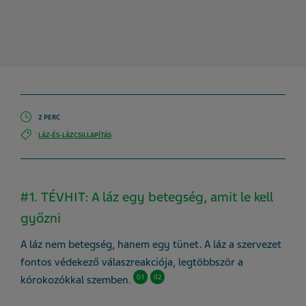
2 PERC
LÁZ-ÉS-LÁZCSILLAPÍTÁS
#1. TÉVHIT: A láz egy betegség, amit le kell
győzni
A láz nem betegség, hanem egy tünet. A láz a szervezet
fontos védekező válaszreakciója, legtöbbször a
01
02
kórokozókkal szemben.