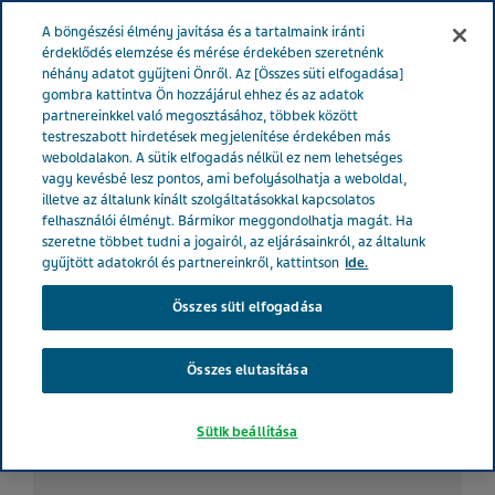
MAGYARORSZÁG
Menü
A böngészési élmény javítása és a tartalmaink iránti
érdeklődés elemzése és mérése érdekében szeretnénk
néhány adatot gyűjteni Önről. Az [Összes süti elfogadása]
gombra kattintva Ön hozzájárul ehhez és az adatok
partnereinkkel való megosztásához, többek között
Három tipp, ha súlyos
testreszabott hirdetések megjelenítése érdekében más
weboldalakon. A sütik elfogadás nélkül ez nem lehetséges
asztmája van és utazik
vagy kevésbé lesz pontos, ami befolyásolhatja a weboldal,
illetve az általunk kínált szolgáltatásokkal kapcsolatos
felhasználói élményt. Bármikor meggondolhatja magát. Ha
szeretne többet tudni a jogairól, az eljárásainkról, az általunk
Betegtörténetek
gyűjtött adatokról és partnereinkről, kattintson
ide.
Asztma
Kardiológia
Mentális betegsé
Összes süti elfogadása
Összes elutasítása
Sütik beállítása