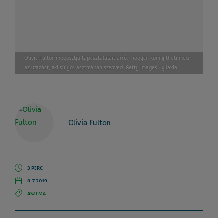
Olivia Fulton megosztja tapasztalatait arról, hogyan könnyítheti meg
az utazást, aki súlyos asztmában szenved. Getty Images : gilaxia
Olivia Fulton
3 PERC
8. 7. 2019
ASZTMA