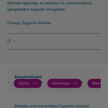
Michelle egészség- és wellness író, kommunikációs
igazgatóként dolgozik Chicagóban.
Chicago, Egyesült Államok
1
Betegtörténetek
Asztma
Kardiológia
Mentális 
Michelle az Arizónai Állami Egyetem újságíró