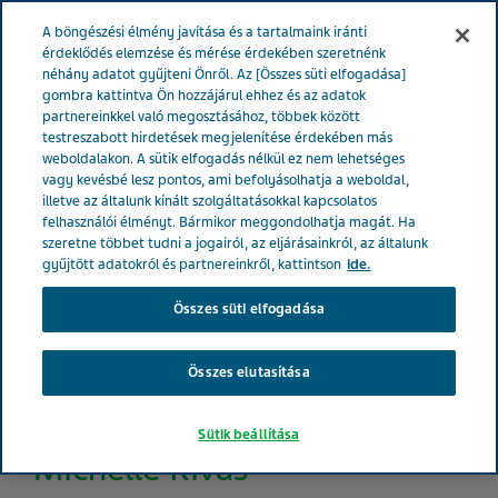
MAGYARORSZÁG
Menü
A böngészési élmény javítása és a tartalmaink iránti
érdeklődés elemzése és mérése érdekében szeretnénk
néhány adatot gyűjteni Önről. Az [Összes süti elfogadása]
gombra kattintva Ön hozzájárul ehhez és az adatok
partnereinkkel való megosztásához, többek között
testreszabott hirdetések megjelenítése érdekében más
weboldalakon. A sütik elfogadás nélkül ez nem lehetséges
vagy kevésbé lesz pontos, ami befolyásolhatja a weboldal,
illetve az általunk kínált szolgáltatásokkal kapcsolatos
felhasználói élményt. Bármikor meggondolhatja magát. Ha
szeretne többet tudni a jogairól, az eljárásainkról, az általunk
gyűjtött adatokról és partnereinkről, kattintson
ide.
Összes süti elfogadása
Összes elutasítása
Sütik beállítása
Michelle Rivas