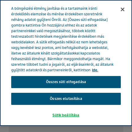
MAGYARORSZÁG
Menü
A böngészési élmény javítása és a tartalmaink iránti
érdeklődés elemzése és mérése érdekében szeretnénk
néhány adatot gyűjteni Önről. Az [Összes süti elfogadása]
gombra kattintva Ön hozzájárul ehhez és az adatok
partnereinkkel való megosztásához, többek között
Az asztma és az allergia
testreszabott hirdetések megjelenítése érdekében más
weboldalakon. A sütik elfogadás nélkül ez nem lehetséges
egyensúlyban tartása-
vagy kevésbé lesz pontos, ami befolyásolhatja a weboldal,
illetve az általunk kínált szolgáltatásokkal kapcsolatos
Próbáljon ki három tippet!
felhasználói élményt. Bármikor meggondolhatja magát. Ha
szeretne többet tudni a jogairól, az eljárásainkról, az általunk
gyűjtött adatokról és partnereinkről, kattintson
ide.
Betegtörténetek
Összes süti elfogadása
Asztma
Kardiológia
Mentális betegsé
Összes elutasítása
Sütik beállítása