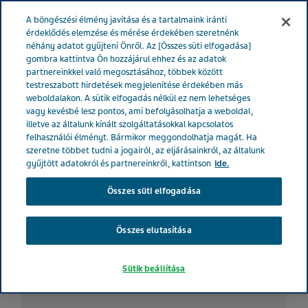
MAGYARORSZÁG
Menü
A böngészési élmény javítása és a tartalmaink iránti
érdeklődés elemzése és mérése érdekében szeretnénk
néhány adatot gyűjteni Önről. Az [Összes süti elfogadása]
gombra kattintva Ön hozzájárul ehhez és az adatok
partnereinkkel való megosztásához, többek között
8 készség, ami szükséges a
testreszabott hirdetések megjelenítése érdekében más
weboldalakon. A sütik elfogadás nélkül ez nem lehetséges
krónikus migrén
vagy kevésbé lesz pontos, ami befolyásolhatja a weboldal,
illetve az általunk kínált szolgáltatásokkal kapcsolatos
kezeléséhez
felhasználói élményt. Bármikor meggondolhatja magát. Ha
szeretne többet tudni a jogairól, az eljárásainkról, az általunk
gyűjtött adatokról és partnereinkről, kattintson
ide.
Betegtörténetek
Összes süti elfogadása
Asztma
Kardiológia
Mentális betegsé
Összes elutasítása
Sütik beállítása