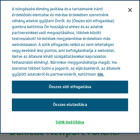
MAGYARORSZÁG
Menü
A böngészési élmény javítása és a tartalmaink iránti
érdeklődés elemzése és mérése érdekében szeretnénk
néhány adatot gyűjteni Önről. Az [Összes süti elfogadása]
gombra kattintva Ön hozzájárul ehhez és az adatok
partnereinkkel való megosztásához, többek között
testreszabott hirdetések megjelenítése érdekében más
weboldalakon. A sütik elfogadás nélkül ez nem lehetséges
vagy kevésbé lesz pontos, ami befolyásolhatja a weboldal,
illetve az általunk kínált szolgáltatásokkal kapcsolatos
felhasználói élményt. Bármikor meggondolhatja magát. Ha
szeretne többet tudni a jogairól, az eljárásainkról, az általunk
gyűjtött adatokról és partnereinkről, kattintson
ide.
Összes süti elfogadása
Összes elutasítása
Sütik beállítása
Danielle Newport Fancher