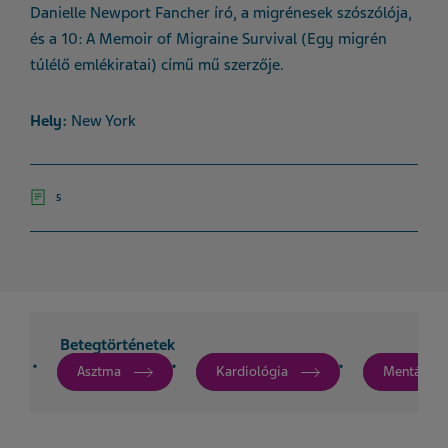
Danielle Newport Fancher író, a migrénesek szószólója,
és a 10: A Memoir of Migraine Survival (Egy migrén
túlélő emlékiratai) című mű szerzője.
Hely:
New York
5
Betegtörténetek
Asztma
Kardiológia
Mentális 