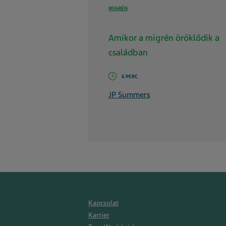
MIGRÉN
Amikor a migrén öröklődik a
családban
6 PERC
JP Summers
Kapcsolat
Karrier