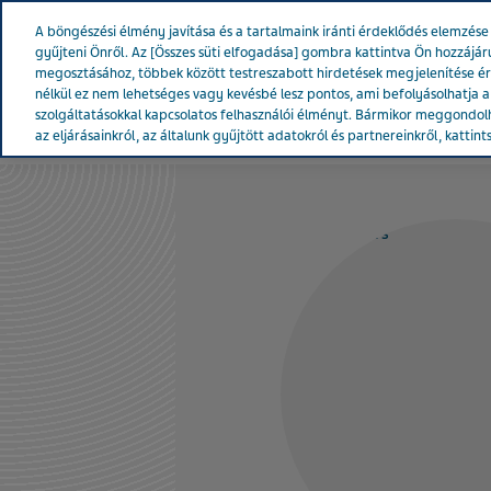
Teva Worldwide
A böngészési élmény javítása és a tartalmaink iránti érdeklődés elemzé
gyűjteni Önről. Az [Összes süti elfogadása] gombra kattintva Ön hozzájár
megosztásához, többek között testreszabott hirdetések megjelenítése é
nélkül ez nem lehetséges vagy kevésbé lesz pontos, ami befolyásolhatja a w
szolgáltatásokkal kapcsolatos felhasználói élményt. Bármikor meggondolh
A Teváról
Hírek & Média
Term
az eljárásainkról, az általunk gyűjtött adatokról és partnereinkről, kattint
MAGYARORSZÁG