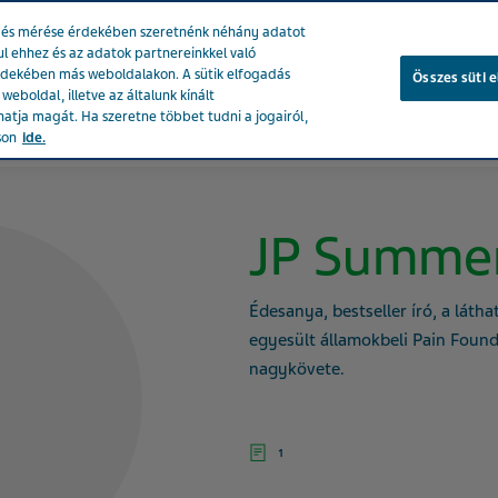
se és mérése érdekében szeretnénk néhány adatot
ul ehhez és az adatok partnereinkkel való
rdekében más weboldalakon. A sütik elfogadás
Összes süti 
eboldal, illetve az általunk kínált
atja magát. Ha szeretne többet tudni a jogairól,
ékeink
Társadalmi hatásunk
Karrier a Tevánál
Egészsé
son
ide.
JP Summe
Édesanya, bestseller író, a láth
egyesült államokbeli Pain Found
nagykövete.
1