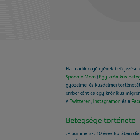
Harmadik regényének befejezése ut
Spoonie Mom
(
Egy krónikus beteg
győzelmei és küzdelmei történetét
emberként és egy krónikus migrén
A
Twitteren
,
Instagramon
és a
Fac
Betegsége története
JP Summers-t 10 éves korában diag