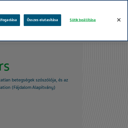
keresés
elfogadása
Összes elutasítása
Sütik beállítása
gügyi szakembereknek
Betegeknek
Te vagy a fontos!
rs
atatlan betegségek szószólója, és az
ation (Fájdalom Alapítvány)