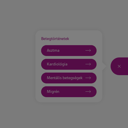
Betegtörténetek
Asztma
Kardiológia
Katt
Mentális betegségek
Migrén