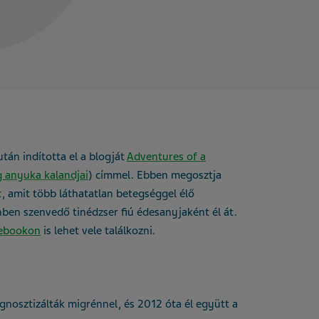
án indította el a blogját
Adventures of a
 anyuka kalandjai
) címmel. Ebben megosztja
, amit több láthatatlan betegséggel élő
ben szenvedő tinédzser fiú édesanyjaként él át.
ebookon
is lehet vele találkozni.
nosztizálták migrénnel, és 2012 óta él együtt a