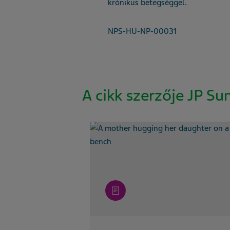
krónikus betegséggel.
NPS-HU-NP-00031
A cikk szerzője JP S
article