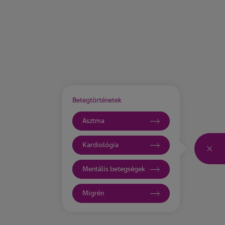
Betegtörténetek
Asztma
Kardiológia
Katt
Mentális betegségek
Migrén