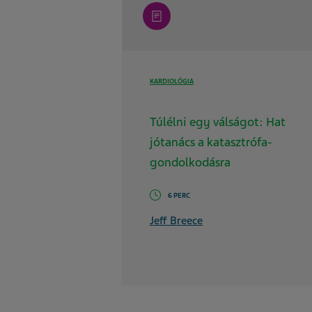
article
KARDIOLÓGIA
Túlélni egy válságot: Hat
jótanács a katasztrófa-
gondolkodásra
6 PERC
Jeff Breece