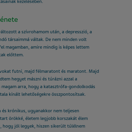
ásainak kezelésében.
ténete
tozott a szívrohamom után, a depresszió, a
ndó társaimmá váltak. De nem minden volt
 fel magamban, amire mindig is képes lettem
tak előttem.
ávokat futni, majd félmaratont és maratont. Majd
dtem hegyet mászni és túrázni azzal a
m magam arra, hogy a katasztrófa-gondolkodás
ltala kínált lehetőségekre összpontosítsak.
 és krónikus, ugyanakkor nem teljesen
tart örökké, életem legjobb korszakát élem
 hogy jól legyek, hiszen sikerült túlélnem