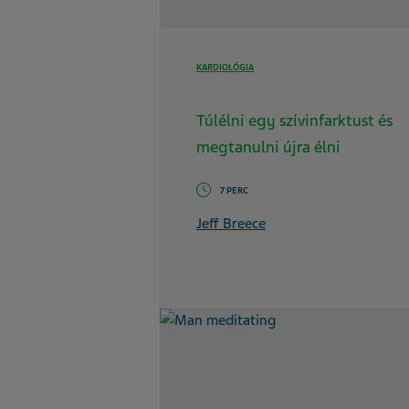
KARDIOLÓGIA
Túlélni egy szívinfarktust és
megtanulni újra élni
7 PERC
Jeff Breece