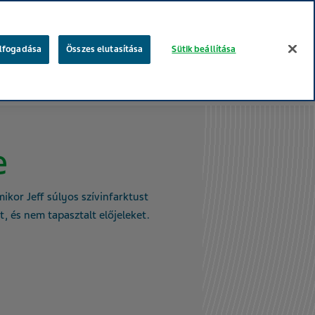
keresés
elfogadása
Összes elutasítása
Sütik beállítása
gügyi szakembereknek
Betegeknek
Te vagy a fontos!
e
amikor Jeff súlyos szívinfarktust
t, és nem tapasztalt előjeleket.