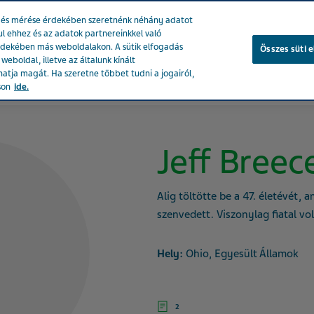
se és mérése érdekében szeretnénk néhány adatot
ul ehhez és az adatok partnereinkkel való
rdekében más weboldalakon. A sütik elfogadás
Összes süti 
eboldal, illetve az általunk kínált
atja magát. Ha szeretne többet tudni a jogairól,
ékeink
Társadalmi hatásunk
Karrier a Tevánál
Egészsé
son
ide.
Jeff Breec
Alig töltötte be a 47. életévét, 
szenvedett. Viszonylag fiatal vol
Hely:
Ohio, Egyesült Államok
2