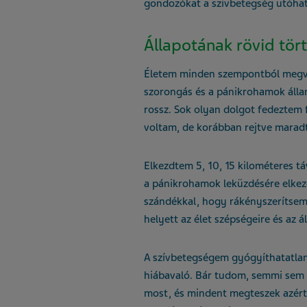
gondozókat a szívbetegség utóhat
Állapotának rövid tör
Életem minden szempontból megvál
szorongás és a pánikrohamok álla
rossz. Sok olyan dolgot fedeztem
voltam, de korábban rejtve marad
Elkezdtem 5, 10, 15 kilométeres t
a pánikrohamok leküzdésére elkez
szándékkal, hogy rákényszerítse
helyett az élet szépségeire és az á
A szívbetegségem gyógyíthatatlan
hiábavaló. Bár tudom, semmi sem 
most, és mindent megteszek azért,