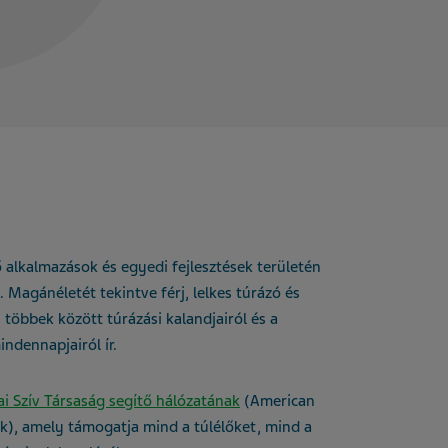
ő alkalmazások és egyedi fejlesztések területén
 Magánéletét tekintve férj, lelkes túrázó és
többek között túrázási kalandjairól és a
ndennapjairól ír.
i Szív Társaság segítő hálózatának
(American
k), amely támogatja mind a túlélőket, mind a