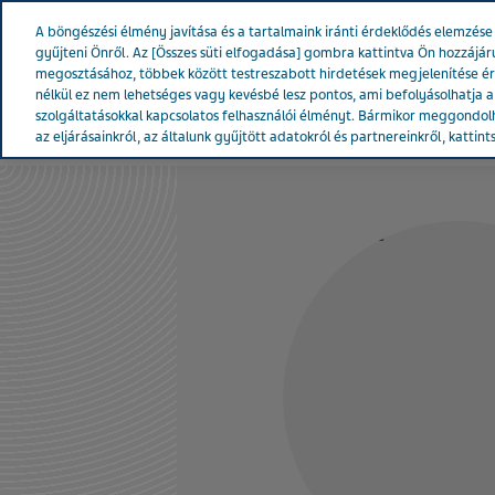
Teva Worldwide
A böngészési élmény javítása és a tartalmaink iránti érdeklődés elemzé
gyűjteni Önről. Az [Összes süti elfogadása] gombra kattintva Ön hozzájár
megosztásához, többek között testreszabott hirdetések megjelenítése é
nélkül ez nem lehetséges vagy kevésbé lesz pontos, ami befolyásolhatja a w
szolgáltatásokkal kapcsolatos felhasználói élményt. Bármikor meggondolh
A Teváról
Hírek & Média
Term
az eljárásainkról, az általunk gyűjtött adatokról és partnereinkről, kattint
MAGYARORSZÁG