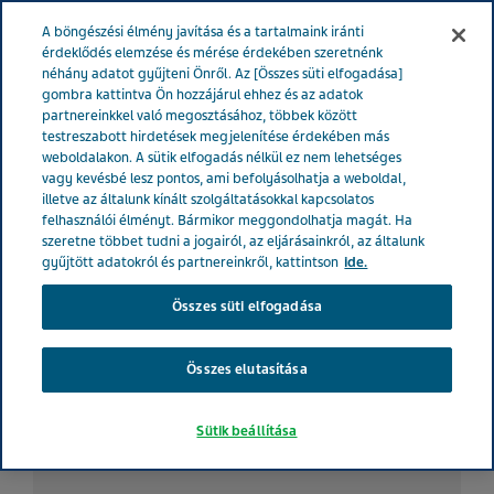
MAGYARORSZÁG
Menü
A böngészési élmény javítása és a tartalmaink iránti
érdeklődés elemzése és mérése érdekében szeretnénk
néhány adatot gyűjteni Önről. Az [Összes süti elfogadása]
gombra kattintva Ön hozzájárul ehhez és az adatok
partnereinkkel való megosztásához, többek között
Túlélni egy szívinfarktust és
testreszabott hirdetések megjelenítése érdekében más
weboldalakon. A sütik elfogadás nélkül ez nem lehetséges
megtanulni újra élni
vagy kevésbé lesz pontos, ami befolyásolhatja a weboldal,
illetve az általunk kínált szolgáltatásokkal kapcsolatos
felhasználói élményt. Bármikor meggondolhatja magát. Ha
szeretne többet tudni a jogairól, az eljárásainkról, az általunk
Betegtörténetek
gyűjtött adatokról és partnereinkről, kattintson
ide.
Asztma
Kardiológia
Mentális betegsé
Összes süti elfogadása
Összes elutasítása
Sütik beállítása