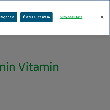
keresés
elfogadása
Összes elutasítása
Sütik beállítása
gügyi szakembereknek
Betegeknek
Te vagy a fontos!
min Vitamin