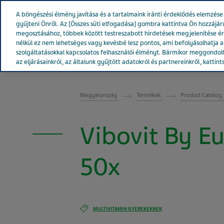
Teva Worldwide
A böngészési élmény javítása és a tartalmaink iránti érdeklődés elemzé
gyűjteni Önről. Az [Összes süti elfogadása] gombra kattintva Ön hozzájár
megosztásához, többek között testreszabott hirdetések megjelenítése é
nélkül ez nem lehetséges vagy kevésbé lesz pontos, ami befolyásolhatja a w
szolgáltatásokkal kapcsolatos felhasználói élményt. Bármikor meggondolh
A Teváról
Hírek & Média
Term
az eljárásainkról, az általunk gyűjtött adatokról és partnereinkről, kattint
MAGYARORSZÁG
Magyarország
Termékek
Product Catalog
Vibovit By E
50x
MULTIVITAMIN GYEREKEKNEK