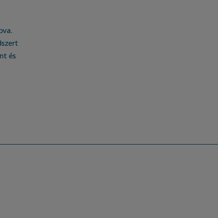
bva.
szert
nt és