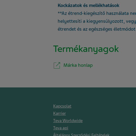
Kockázatok és mellékhatások
**Az étrend-kiegészítő használata n
helyettesíti a kiegyensúlyozott, veg
étrendet és az egészséges életmódot
Termékanyagok
Márka honlap
Kapcsolat
Karrier
Teva Worldwide
Teva api
Általános Szerződési Feltételek