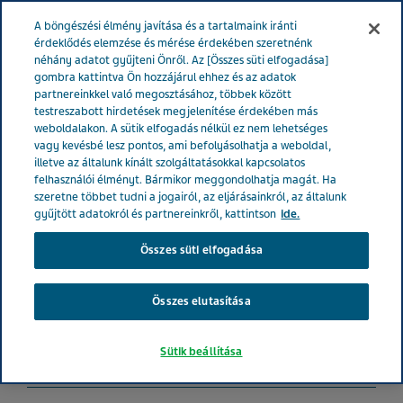
MAGYARORSZÁG
Menü
A böngészési élmény javítása és a tartalmaink iránti
érdeklődés elemzése és mérése érdekében szeretnénk
néhány adatot gyűjteni Önről. Az [Összes süti elfogadása]
Magyarország
Termékek
Product Catalog
Valeriana
gombra kattintva Ön hozzájárul ehhez és az adatok
partnereinkkel való megosztásához, többek között
Relax gyógynövénykivonatokat tartalmazó étrend-kiegészítő lágyzselatin
testreszabott hirdetések megjelenítése érdekében más
kapszula 30x
weboldalakon. A sütik elfogadás nélkül ez nem lehetséges
vagy kevésbé lesz pontos, ami befolyásolhatja a weboldal,
illetve az általunk kínált szolgáltatásokkal kapcsolatos
Valeriana Relax
felhasználói élményt. Bármikor meggondolhatja magát. Ha
szeretne többet tudni a jogairól, az eljárásainkról, az általunk
gyűjtött adatokról és partnereinkről, kattintson
ide.
gyógynövénykivonatokat
Összes süti elfogadása
tartalmazó étrend-
kiegészítő lágyzselatin
Összes elutasítása
kapszula 30x
Sütik beállítása