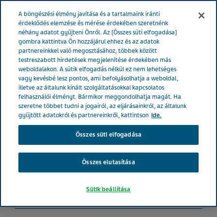
MAGYARORSZÁG
Menü
A böngészési élmény javítása és a tartalmaink iránti
érdeklődés elemzése és mérése érdekében szeretnénk
néhány adatot gyűjteni Önről. Az [Összes süti elfogadása]
Magyarország
Termékek
Product Catalog
Valeriana
gombra kattintva Ön hozzájárul ehhez és az adatok
partnereinkkel való megosztásához, többek között
Night Forte gyógynövénykivonatokat tartalmazó étrend-kiegészítő
testreszabott hirdetések megjelenítése érdekében más
lágyzselatin kapszula 60x
weboldalakon. A sütik elfogadás nélkül ez nem lehetséges
vagy kevésbé lesz pontos, ami befolyásolhatja a weboldal,
illetve az általunk kínált szolgáltatásokkal kapcsolatos
Valeriana Night Forte
felhasználói élményt. Bármikor meggondolhatja magát. Ha
szeretne többet tudni a jogairól, az eljárásainkról, az általunk
gyűjtött adatokról és partnereinkről, kattintson
ide.
gyógynövénykivonatokat
Összes süti elfogadása
tartalmazó étrend-
kiegészítő lágyzselatin
Összes elutasítása
kapszula 60x
Sütik beállítása