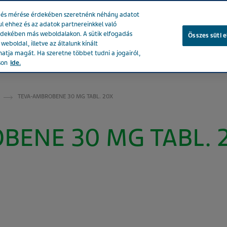
se és mérése érdekében szeretnénk néhány adatot
ul ehhez és az adatok partnereinkkel való
rdekében más weboldalakon. A sütik elfogadás
Összes süti 
eboldal, illetve az általunk kínált
atja magát. Ha szeretne többet tudni a jogairól,
ékeink
Társadalmi hatásunk
Karrier a Tevánál
Egészsé
son
ide.
TEVA-AMBROBENE 30 MG TABL. 20X
BENE 30 MG TABL. 