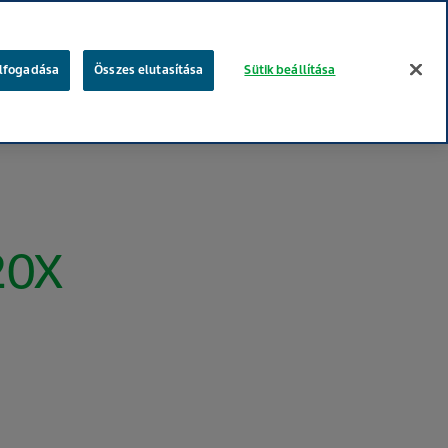
keresés
elfogadása
Összes elutasítása
Sütik beállítása
gügyi szakembereknek
Betegeknek
Te vagy a fontos!
20X