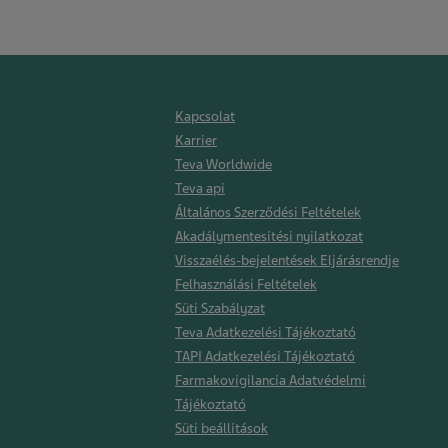
Kapcsolat
Karrier
Teva Worldwide
Teva api
Általános Szerződési Feltételek
Akadálymentesítési nyilatkozat
Visszaélés-bejelentések Eljárásrendje
Felhasználási Feltételek
Süti Szabályzat
Teva Adatkezelési Tájékoztató
TAPI Adatkezelési Tájékoztató
Farmakovigilancia Adatvédelmi
Tájékoztató
Süti beállítások