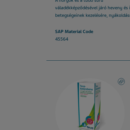
A hörgők és a tüdő sűrű
váladékképződésével járó heveny és 
betegségeinek kezelésére, nyákoldás
SAP Material Code
45564