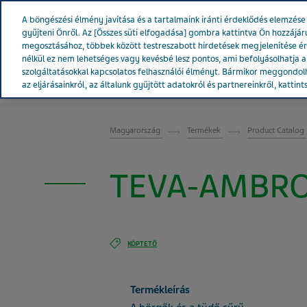
Teva Worldwide
A böngészési élmény javítása és a tartalmaink iránti érdeklődés elemzé
gyűjteni Önről. Az [Összes süti elfogadása] gombra kattintva Ön hozzájár
megosztásához, többek között testreszabott hirdetések megjelenítése é
nélkül ez nem lehetséges vagy kevésbé lesz pontos, ami befolyásolhatja a w
szolgáltatásokkal kapcsolatos felhasználói élményt. Bármikor meggondolh
A Teváról
Hírek & Média
Term
az eljárásainkról, az általunk gyűjtött adatokról és partnereinkről, kattint
MAGYARORSZÁG
Magyarország
Termékek
Product Catalog
TEVA-AMBRO
KÖPTETŐ
Termékleírás