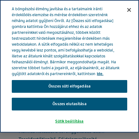
MAGYARORSZÁG
Menü
A böngészési élmény javítása és a tartalmaink iránti
érdeklődés elemzése és mérése érdekében szeretnénk
néhány adatot gyűjteni Önről. Az [Összes süti elfogadása]
Magyarország
Termékek
Product Catalog
Dorithricin
gombra kattintva Ön hozzájárul ehhez és az adatok
partnereinkkel való megosztásához, többek között
mentol szopogató tabletta 40x
testreszabott hirdetések megjelenítése érdekében más
weboldalakon. A sütik elfogadás nélkül ez nem lehetséges
vagy kevésbé lesz pontos, ami befolyásolhatja a weboldal,
Dorithricin mentol
illetve az általunk kínált szolgáltatásokkal kapcsolatos
felhasználói élményt. Bármikor meggondolhatja magát. Ha
szopogató tabletta 40x
szeretne többet tudni a jogairól, az eljárásainkról, az általunk
gyűjtött adatokról és partnereinkről, kattintson
ide.
Összes süti elfogadása
TOROKFÁJÁS
Összes elutasítása
Sütik beállítása
Termékleírás
Hármas hatással a torokgyulladás ellen!