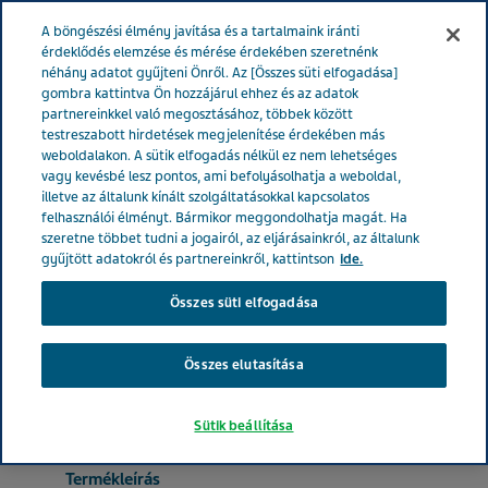
MAGYARORSZÁG
Menü
A böngészési élmény javítása és a tartalmaink iránti
érdeklődés elemzése és mérése érdekében szeretnénk
néhány adatot gyűjteni Önről. Az [Összes süti elfogadása]
Magyarország
Termékek
Product Catalog
Amorolfin-
gombra kattintva Ön hozzájárul ehhez és az adatok
partnereinkkel való megosztásához, többek között
Teva 50mg/ml gyógyszeres körömlakk 2,5 ml
testreszabott hirdetések megjelenítése érdekében más
weboldalakon. A sütik elfogadás nélkül ez nem lehetséges
vagy kevésbé lesz pontos, ami befolyásolhatja a weboldal,
Amorolfin-Teva 50mg/ml
illetve az általunk kínált szolgáltatásokkal kapcsolatos
felhasználói élményt. Bármikor meggondolhatja magát. Ha
gyógyszeres körömlakk 2,5
szeretne többet tudni a jogairól, az eljárásainkról, az általunk
gyűjtött adatokról és partnereinkről, kattintson
ide.
ml
Összes süti elfogadása
Összes elutasítása
KÖRÖMGOMBA
Sütik beállítása
Termékleírás