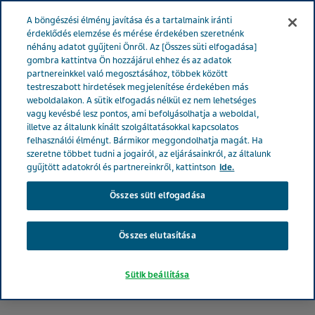
MAGYARORSZÁG
Menü
A böngészési élmény javítása és a tartalmaink iránti
érdeklődés elemzése és mérése érdekében szeretnénk
néhány adatot gyűjteni Önről. Az [Összes süti elfogadása]
Magyarország
Hírek és média
Latest news
Újabb
gombra kattintva Ön hozzájárul ehhez és az adatok
partnereinkkel való megosztásához, többek között
mérföldkő a Teva és a Debreceni Egyetem együttműködésében
testreszabott hirdetések megjelenítése érdekében más
weboldalakon. A sütik elfogadás nélkül ez nem lehetséges
vagy kevésbé lesz pontos, ami befolyásolhatja a weboldal,
Újabb mérföldkő a Teva és a
illetve az általunk kínált szolgáltatásokkal kapcsolatos
felhasználói élményt. Bármikor meggondolhatja magát. Ha
Debreceni Egyetem
szeretne többet tudni a jogairól, az eljárásainkról, az általunk
gyűjtött adatokról és partnereinkről, kattintson
ide.
együttműködésében
Összes süti elfogadása
Összes elutasítása
Sütik beállítása