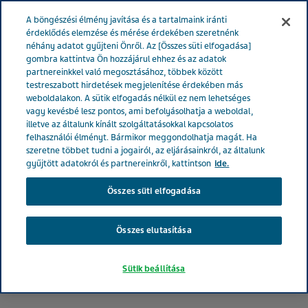
MAGYARORSZÁG
Menü
A böngészési élmény javítása és a tartalmaink iránti
érdeklődés elemzése és mérése érdekében szeretnénk
néhány adatot gyűjteni Önről. Az [Összes süti elfogadása]
Magyarország
Hírek és média
Latest news
A Tevások
gombra kattintva Ön hozzájárul ehhez és az adatok
partnereinkkel való megosztásához, többek között
az egészséges életmódot népszerűsítették
testreszabott hirdetések megjelenítése érdekében más
weboldalakon. A sütik elfogadás nélkül ez nem lehetséges
vagy kevésbé lesz pontos, ami befolyásolhatja a weboldal,
A Tevások ismét az
illetve az általunk kínált szolgáltatásokkal kapcsolatos
felhasználói élményt. Bármikor meggondolhatja magát. Ha
egészséges életmódot
szeretne többet tudni a jogairól, az eljárásainkról, az általunk
gyűjtött adatokról és partnereinkről, kattintson
ide.
népszerűsítették
Összes süti elfogadása
Összes elutasítása
Sütik beállítása