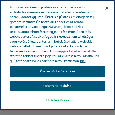
MAGYARORSZÁG
Menü
A böngészési élmény javítása és a tartalmaink iránti
érdeklődés elemzése és mérése érdekében szeretnénk
néhány adatot gyűjteni Önről. Az [Összes süti elfogadása]
505-ös hibakód – az oldal
gombra kattintva Ön hozzájárul ehhez és az adatok
partnereinkkel való megosztásához, többek között
nem elérhető
testreszabott hirdetések megjelenítése érdekében más
weboldalakon. A sütik elfogadás nélkül ez nem lehetséges
vagy kevésbé lesz pontos, ami befolyásolhatja a weboldal,
illetve az általunk kínált szolgáltatásokkal kapcsolatos
felhasználói élményt. Bármikor meggondolhatja magát. Ha
szeretne többet tudni a jogairól, az eljárásainkról, az általunk
Elnézést a
gyűjtött adatokról és partnereinkről, kattintson
ide.
kellemetlenségért,
Összes süti elfogadása
dolgozunk a hiba
Összes elutasítása
elhárításán.
Sütik beállítása