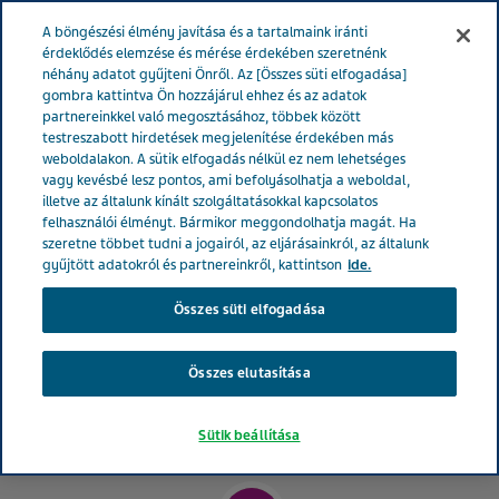
MAGYARORSZÁG
Menü
A böngészési élmény javítása és a tartalmaink iránti
érdeklődés elemzése és mérése érdekében szeretnénk
néhány adatot gyűjteni Önről. Az [Összes süti elfogadása]
Bemutatjuk az Emberarcú
gombra kattintva Ön hozzájárul ehhez és az adatok
partnereinkkel való megosztásához, többek között
Egészségért díj 2022
testreszabott hirdetések megjelenítése érdekében más
weboldalakon. A sütik elfogadás nélkül ez nem lehetséges
vagy kevésbé lesz pontos, ami befolyásolhatja a weboldal,
győzteseit
illetve az általunk kínált szolgáltatásokkal kapcsolatos
felhasználói élményt. Bármikor meggondolhatja magát. Ha
szeretne többet tudni a jogairól, az eljárásainkról, az általunk
gyűjtött adatokról és partnereinkről, kattintson
ide.
Összes süti elfogadása
Összes elutasítása
Sütik beállítása