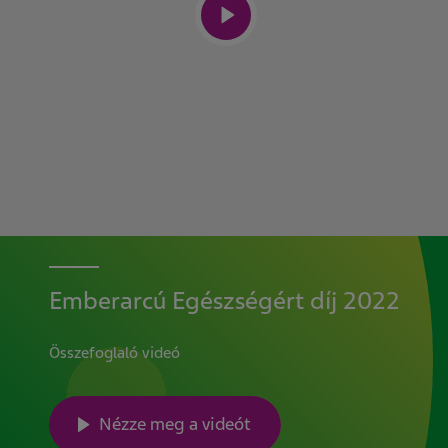
Emberarcú Egészségért díj 2022
Összefoglaló videó
Nézze meg a videót