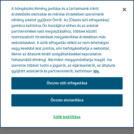
MAGYARORSZÁG
Menü
A böngészési élmény javítása és a tartalmaink iránti
érdeklődés elemzése és mérése érdekében szeretnénk
néhány adatot gyűjteni Önről. Az [Összes süti elfogadása]
gombra kattintva Ön hozzájárul ehhez és az adatok
partnereinkkel való megosztásához, többek között
testreszabott hirdetések megjelenítése érdekében más
weboldalakon. A sütik elfogadás nélkül ez nem lehetséges
vagy kevésbé lesz pontos, ami befolyásolhatja a weboldal,
illetve az általunk kínált szolgáltatásokkal kapcsolatos
felhasználói élményt. Bármikor meggondolhatja magát. Ha
szeretne többet tudni a jogairól, az eljárásainkról, az általunk
gyűjtött adatokról és partnereinkről, kattintson
ide.
Összes süti elfogadása
Összes elutasítása
Sütik beállítása