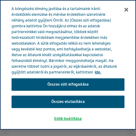
MAGYARORSZÁG
Menü
A böngészési élmény javítása és a tartalmaink iránti
érdeklődés elemzése és mérése érdekében szeretnénk
néhány adatot gyűjteni Önről. Az [Összes süti elfogadása]
Magyarország
Betegeknek
Migrén
Migrén videók 3.
gombra kattintva Ön hozzájárul ehhez és az adatok
partnereinkkel való megosztásához, többek között
Kiváltó okok
testreszabott hirdetések megjelenítése érdekében más
weboldalakon. A sütik elfogadás nélkül ez nem lehetséges
vagy kevésbé lesz pontos, ami befolyásolhatja a weboldal,
Migrén videók 3. – Kiváltó
illetve az általunk kínált szolgáltatásokkal kapcsolatos
felhasználói élményt. Bármikor meggondolhatja magát. Ha
okok
szeretne többet tudni a jogairól, az eljárásainkról, az általunk
gyűjtött adatokról és partnereinkről, kattintson
ide.
Összes süti elfogadása
Összes elutasítása
Sütik beállítása