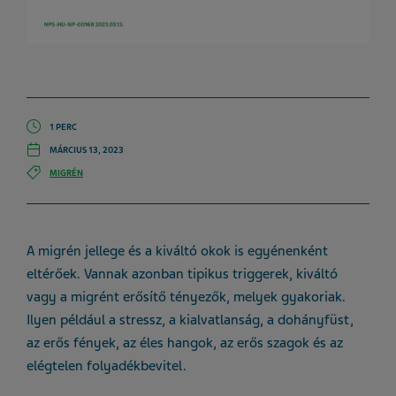
1 PERC
MÁRCIUS 13, 2023
MIGRÉN
A migrén jellege és a kiváltó okok is egyénenként
eltérőek. Vannak azonban tipikus triggerek, kiváltó
vagy a migrént erősítő tényezők, melyek gyakoriak.
Ilyen például a stressz, a kialvatlanság, a dohányfüst,
az erős fények, az éles hangok, az erős szagok és az
elégtelen folyadékbevitel.