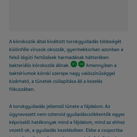
A kórokozók által kiváltott torokgyulladás többségét
különféle vírusok okozzák,
gyermekkorban azonban a
felső légúti fertőzések harmadának hátterében
01
04
bakteriális kórokozók állnak.
Amennyiben a
baktériumok kóroki szerepe nagy valószínűséggel
kizárható, a tünetek csillapítása áll a kezelés
fókuszában.
A torokgyulladás jellemző tünete a fájdalom. Az
úgynevezett nem-szteroid gyulladáscsökkentők egyes
képviselői hatékonyak mind a fájdalom, mind az ehhez
vezető ok, a gyulladás kezelésében. Ebbe a csoportba