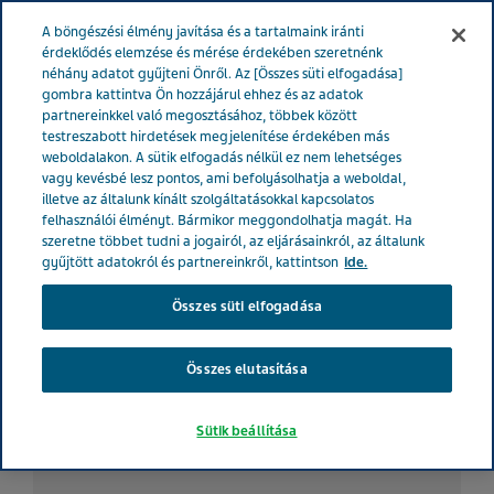
MAGYARORSZÁG
Menü
A böngészési élmény javítása és a tartalmaink iránti
érdeklődés elemzése és mérése érdekében szeretnénk
néhány adatot gyűjteni Önről. Az [Összes süti elfogadása]
Magyarország
Betegeknek
Megfázás
A torokgyulladás
gombra kattintva Ön hozzájárul ehhez és az adatok
partnereinkkel való megosztásához, többek között
kezelésének fontossága és gyógyszeres lehetőségei
testreszabott hirdetések megjelenítése érdekében más
weboldalakon. A sütik elfogadás nélkül ez nem lehetséges
vagy kevésbé lesz pontos, ami befolyásolhatja a weboldal,
A torokgyulladás
illetve az általunk kínált szolgáltatásokkal kapcsolatos
felhasználói élményt. Bármikor meggondolhatja magát. Ha
kezelésének fontossága és
szeretne többet tudni a jogairól, az eljárásainkról, az általunk
gyűjtött adatokról és partnereinkről, kattintson
ide.
gyógyszeres lehetőségei
Összes süti elfogadása
Összes elutasítása
Sütik beállítása